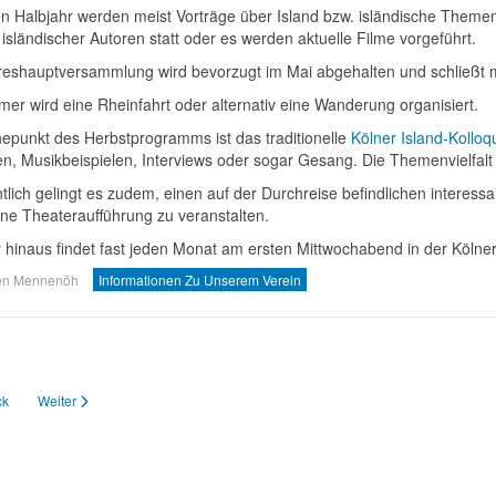
en Halbjahr werden meist Vorträge über Island bzw. isländische Them
isländischer Autoren statt oder es werden aktuelle Filme vorgeführt.
reshauptversammlung wird bevorzugt im Mai abgehalten und schließ
er wird eine Rheinfahrt oder alternativ eine Wanderung organisiert.
epunkt des Herbstprogramms ist das traditionelle
Kölner Island-Kollo
en, Musikbeispielen, Interviews oder sogar Gesang. Die Themenvielfalt
tlich gelingt es zudem, einen auf der Durchreise befindlichen interess
ine Theateraufführung zu veranstalten.
 hinaus findet fast jeden Monat am ersten Mittwochabend in der Kölner 
en Mennenöh
Informationen Zu Unserem Verein
ger Beitrag: Satzung
Nächster Beitrag: Geschichte
ck
Weiter