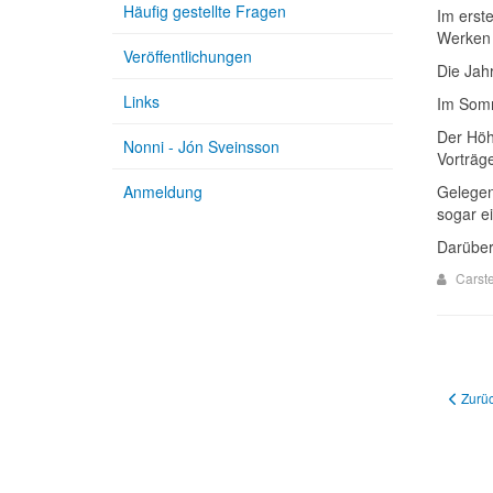
Häufig gestellte Fragen
Im erst
Werken 
Veröffentlichungen
Die Jah
Links
Im Somm
Der Höh
Nonni - Jón Sveinsson
Vorträg
Anmeldung
Gelegen
sogar e
Darüber
Carst
Vorheri
Zurü