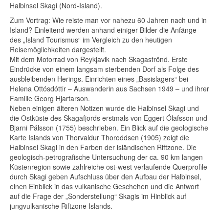
Halbinsel Skagi (Nord-Island).
Zum Vortrag: Wie reiste man vor nahezu 60 Jahren nach und in
Island? Einleitend werden anhand einiger Bilder die Anfänge
des „Island Tourismus“ im Vergleich zu den heutigen
Reisemöglichkeiten dargestellt.
Mit dem Motorrad von Reykjavik nach Skagaströnd. Erste
Eindrücke von einem langsam sterbenden Dorf als Folge des
ausbleibenden Herings. Einrichten eines „Basislagers“ bei
Helena Ottósdóttir – Auswanderin aus Sachsen 1949 – und ihrer
Familie Georg Hjartarson.
Neben einigen älteren Notizen wurde die Halbinsel Skagi und
die Ostküste des Skagafjords erstmals von Eggert Ólafsson und
Bjarni Pálsson (1755) beschrieben. Ein Blick auf die geologische
Karte Islands von Thorvaldur Thoroddsen (1905) zeigt die
Halbinsel Skagi in den Farben der isländischen Riftzone. Die
geologisch-petrografische Untersuchung der ca. 90 km langen
Küstenregion sowie zahlreiche ost-west verlaufende Querprofile
durch Skagi geben Aufschluss über den Aufbau der Halbinsel,
einen Einblick in das vulkanische Geschehen und die Antwort
auf die Frage der „Sonderstellung“ Skagis im Hinblick auf
jungvulkanische Riftzone Islands.