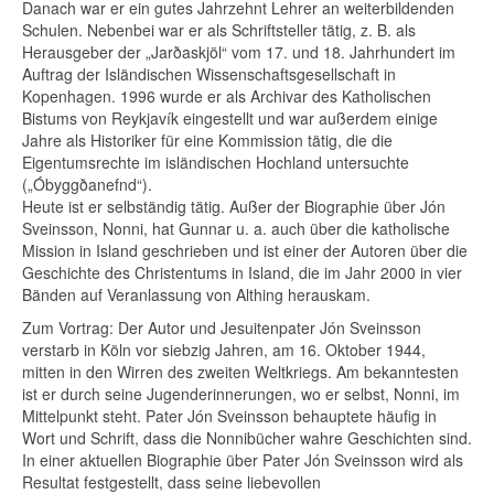
Danach war er ein gutes Jahrzehnt Lehrer an weiterbildenden
Schulen. Nebenbei war er als Schriftsteller tätig, z. B. als
Herausgeber der „Jarðaskjöl“ vom 17. und 18. Jahrhundert im
Auftrag der Isländischen Wissenschaftsgesellschaft in
Kopenhagen. 1996 wurde er als Archivar des Katholischen
Bistums von Reykjavík eingestellt und war außerdem einige
Jahre als Historiker für eine Kommission tätig, die die
Eigentumsrechte im isländischen Hochland untersuchte
(„Óbyggðanefnd“).
Heute ist er selbständig tätig. Außer der Biographie über Jón
Sveinsson, Nonni, hat Gunnar u. a. auch über die katholische
Mission in Island geschrieben und ist einer der Autoren über die
Geschichte des Christentums in Island, die im Jahr 2000 in vier
Bänden auf Veranlassung von Althing herauskam.
Zum Vortrag: Der Autor und Jesuitenpater Jón Sveinsson
verstarb in Köln vor siebzig Jahren, am 16. Oktober 1944,
mitten in den Wirren des zweiten Weltkriegs. Am bekanntesten
ist er durch seine Jugenderinnerungen, wo er selbst, Nonni, im
Mittelpunkt steht. Pater Jón Sveinsson behauptete häufig in
Wort und Schrift, dass die Nonnibücher wahre Geschichten sind.
In einer aktuellen Biographie über Pater Jón Sveinsson wird als
Resultat festgestellt, dass seine liebevollen