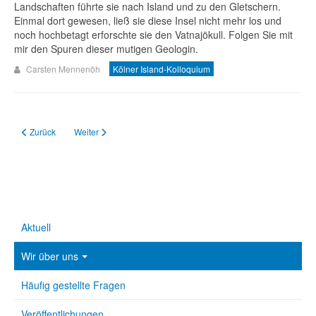
Landschaften führte sie nach Island und zu den Gletschern.
Einmal dort gewesen, ließ sie diese Insel nicht mehr los und
noch hochbetagt erforschte sie den Vatnajökull. Folgen Sie mit
mir den Spuren dieser mutigen Geologin.
Carsten Mennenöh
Kölner Island-Kolloquium
Vorheriger Beitrag: 42. Kölner Island-Kolloquium (2015)
Nächster Beitrag: 40. Kölner Island-Kolloquium (2013)
Zurück
Weiter
Aktuell
Wir über uns
Häufig gestellte Fragen
Veröffentlichungen