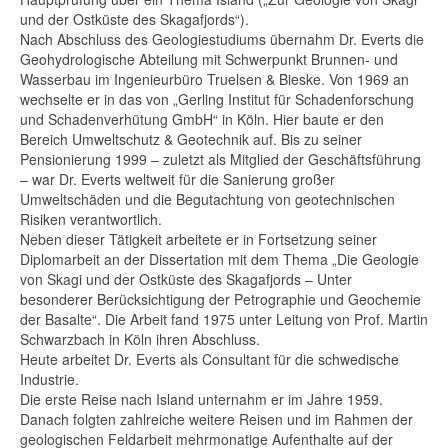
und der Ostküste des Skagafjords“).
Nach Abschluss des Geologiestudiums übernahm Dr. Everts die
Geohydrologische Abteilung mit Schwerpunkt Brunnen- und
Wasserbau im Ingenieurbüro Truelsen & Bieske. Von 1969 an
wechselte er in das von „Gerling Institut für Schadenforschung
und Schadenverhütung GmbH“ in Köln. Hier baute er den
Bereich Umweltschutz & Geotechnik auf. Bis zu seiner
Pensionierung 1999 – zuletzt als Mitglied der Geschäftsführung
– war Dr. Everts weltweit für die Sanierung großer
Umweltschäden und die Begutachtung von geotechnischen
Risiken verantwortlich.
Neben dieser Tätigkeit arbeitete er in Fortsetzung seiner
Diplomarbeit an der Dissertation mit dem Thema „Die Geologie
von Skagi und der Ostküste des Skagafjords – Unter
besonderer Berücksichtigung der Petrographie und Geochemie
der Basalte“. Die Arbeit fand 1975 unter Leitung von Prof. Martin
Schwarzbach in Köln ihren Abschluss.
Heute arbeitet Dr. Everts als Consultant für die schwedische
Industrie.
Die erste Reise nach Island unternahm er im Jahre 1959.
Danach folgten zahlreiche weitere Reisen und im Rahmen der
geologischen Feldarbeit mehrmonatige Aufenthalte auf der