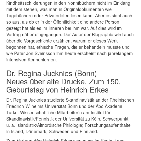
Kindheitsschilderungen in den Nonnibüchern nicht im Einklang
mit dem stehen, was man in Originaldokumenten wie
Tagebüchern oder Privatbriefen lesen kann. Aber es sieht auch
so aus, als ob er in der Öffentlichkeit eine andere Person
gezeigt hat als es im Inneren bei ihm war. Auf dies wird im
Vortrag näher eingegangen. Der Autor der Biographie wird auch
über die Vorgeschichte erzählen, warum er dieses Werk
begonnen hat, ethische Fragen, die er behandeln musste und
wie Pater Jón Sveinsson ihm heute erscheint nach jahrelangem
intensiven Kennenlernen.
Dr. Regina Jucknies (Bonn)
Neues über alte Drucke. Zum 150.
Geburtstag von Heinrich Erkes
Dr. Regina Jucknies studierte Skandinavistik an der Rheinischen
Friedrich-Wilhelms-Universität Bonn und der Åbo Akademi
Turku. Wissenschaftliche Mitarbeiterin am Institut für
Skandinavistik/Fennistik der Universität zu Köln, Schwerpunkt
u. a. Islandistik/Altnordische Philologie; Forschungsaufenthalte
in Island, Dänemark, Schweden und Finnland.
Zum Vortrag: Wer Heinrich Erkes war, muss im Kontext der