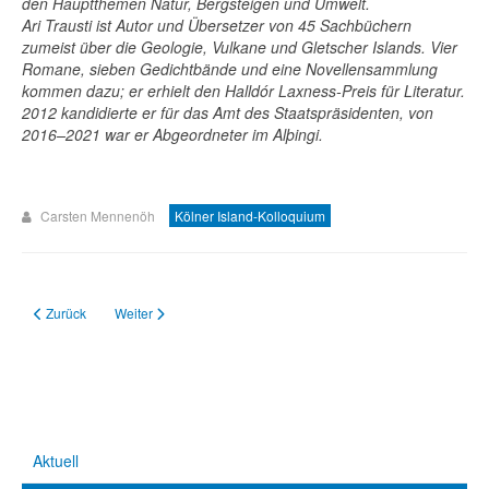
den Hauptthemen Natur, Bergsteigen und Umwelt.
Ari Trausti ist Autor und Übersetzer von 45 Sachbüchern
zumeist über die Geologie, Vulkane und Gletscher Islands. Vier
Romane, sieben Gedichtbände und eine Novellensammlung
kommen dazu; er erhielt den Halldór Laxness-Preis für Literatur.
2012 kandidierte er für das Amt des Staatspräsidenten, von
2016–2021 war er Abgeordneter im Alþingi.
Carsten Mennenöh
Kölner Island-Kolloquium
Vorheriger Beitrag: 49. Kölner Island-Kolloquium (2023)
Nächster Beitrag: 47. Kölner Island-Kolloquium (2021)
Zurück
Weiter
Aktuell