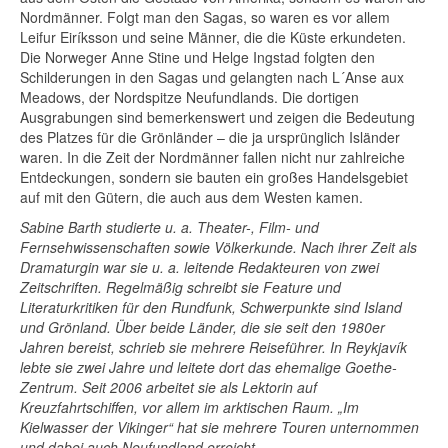
Nordmänner. Folgt man den Sagas, so waren es vor allem
Leifur Eiríksson und seine Männer, die die Küste erkundeten.
Die Norweger Anne Stine und Helge Ingstad folgten den
Schilderungen in den Sagas und gelangten nach L´Anse aux
Meadows, der Nordspitze Neufundlands. Die dortigen
Ausgrabungen sind bemerkenswert und zeigen die Bedeutung
des Platzes für die Grönländer – die ja ursprünglich Isländer
waren. In die Zeit der Nordmänner fallen nicht nur zahlreiche
Entdeckungen, sondern sie bauten ein großes Handelsgebiet
auf mit den Gütern, die auch aus dem Westen kamen.
Sabine Barth studierte u. a. Theater-, Film- und
Fernsehwissenschaften sowie Völkerkunde. Nach ihrer Zeit als
Dramaturgin war sie u. a. leitende Redakteuren von zwei
Zeitschriften. Regelmäßig schreibt sie Feature und
Literaturkritiken für den Rundfunk, Schwerpunkte sind Island
und Grönland. Über beide Länder, die sie seit den 1980er
Jahren bereist, schrieb sie mehrere Reiseführer. In Reykjavík
lebte sie zwei Jahre und leitete dort das ehemalige Goethe-
Zentrum. Seit 2006 arbeitet sie als Lektorin auf
Kreuzfahrtschiffen, vor allem im arktischen Raum. „Im
Kielwasser der Vikinger“ hat sie mehrere Touren unternommen
und dabei auch Neufundland erreicht.