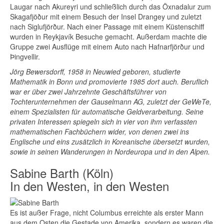
Laugar nach Akureyri und schließlich durch das Öxnadalur zum
Skagafjöður mit einem Besuch der Insel Drangey und zuletzt
nach Siglufjörður. Nach einer Passage mit einem Küstenschiff
wurden in Reykjavík Besuche gemacht. Außerdam machte die
Gruppe zwei Ausflüge mit einem Auto nach Hafnarfjörður und
Þingvellir.
Jörg Bewersdorff, 1958 in Neuwied geboren, studierte
Mathematik in Bonn und promovierte 1985 dort auch. Beruflich
war er über zwei Jahrzehnte Geschäftsführer von
Tochterunternehmen der Gauselmann AG, zuletzt der GeWeTe,
einem Spezialisten für automatische Geldverarbeitung. Seine
privaten Interessen spiegeln sich in vier von ihm verfassten
mathematischen Fachbüchern wider, von denen zwei ins
Englische und eins zusätzlich in Koreanische übersetzt wurden,
sowie in seinen Wanderungen in Nordeuropa und in den Alpen.
Sabine Barth (Köln)
In den Westen, in den Westen
Es ist außer Frage, nicht Columbus erreichte als erster Mann
aus dem Osten die Gestade von Amerika, sondern es waren die