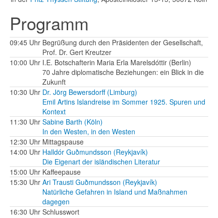
Programm
09:45 Uhr
Begrüßung durch den Präsidenten der Gesellschaft,
Prof. Dr. Gert Kreutzer
10:00 Uhr
I.E. Botschafterin Maria Erla Marelsdóttir (Berlin)
70 Jahre diplomatische Beziehungen: ein Blick in die
Zukunft
10:30 Uhr
Dr. Jörg Bewersdorff (Limburg)
Emil Artins Islandreise im Sommer 1925. Spuren und
Kontext
11:30 Uhr
Sabine Barth (Köln)
In den Westen, in den Westen
12:30 Uhr
Mittagspause
14:00 Uhr
Halldór Guðmundsson (Reykjavík)
Die Eigenart der isländischen Literatur
15:00 Uhr
Kaffeepause
15:30 Uhr
Ari Trausti Guðmundsson (Reykjavík)
Natürliche Gefahren in Island und Maßnahmen
dagegen
16:30 Uhr
Schlusswort