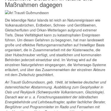
Maßnahmen dagegen
Die lebendige Natur Islands ist reich an Naturereignissen wie
Vulkanausbrüchen, Erdbeben, Schnee- und Gerölllawinen,
Gletscherfluten und Orkan-Wetterlagen aufgrund extremer
Tiefs. Diese Vielfältigkeit kann zu katastrophalen Ereignissen
führen. Um diesen Gefahren zu begegnen, hat man landesweit
große und effektive Rettungsmannschaften auf freiwilliger Basis
organisiert, die in Zusammenarbeit mit der Küstenwache, die
über Hubschrauber verfügt, und staatlichen und kommunalen
Behörden jederzeit einsetzbar sind. Im Vortrag wird auf die
einzelnen Naturgefahren eingegangen, die Vorhersage-Systeme
erläutert, und über das Zusammenwirken der einzelnen Akteure
mit dem Zivilschutz geschildert.
Ari Trausti Guðmundsson, geb. 1948, ist teilweise deutscher und
österreichischer Abstammung. Ausbildung zum Geophysiker in
Oslo und Reykjavík (Schwerpunkte Vulkanismusm, Glaziologie).
Danach war er u. a. Forschnungsassistent der isländischen
Ener­giebehörde und Lehrbeauftragter, später fachlicher Berater,
Bergführer und Pro­grammleiter im Radio und Fernsehen mit